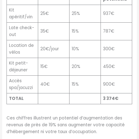
Kit
25€
25%
937€
apéritif/vin
Late check-
35€
15%
787€
out
Location de
20€/jour
10%
300€
vélos
Kit petit-
15€
20%
450€
déjeuner
Accès
40€
15%
900€
spa/jacuzzi
TOTAL
3 374€
Ces chiffres illustrent un potentiel d’augmentation des
revenus de près de 19% sans augmenter votre capacité
d’hébergement ni votre taux d’occupation.