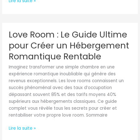
Lire la suite »
Clients
Love
Love Room : Le Guide Ultime
Room
:
pour Créer un Hébergement
Le
Guide
Romantique Rentable
Ultime
Imaginez transformer une simple chambre en une
pour
expérience romantique inoubliable qui génère des
Créer
revenus exceptionnels. Les love rooms connaissent un
un
succès phénoménal avec des taux d’occupation
Hébergement
dépassant souvent 85% et des tarifs moyens 40%
Romantique
supérieurs aux hébergements classiques. Ce guide
Rentable
complet vous révèle tous les secrets pour créer et
rentabiliser votre propre love room. Sommaire
Lire la suite »