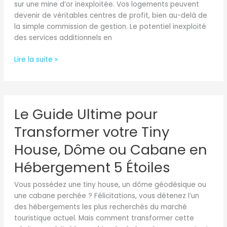
sur une mine d’or inexploitée. Vos logements peuvent
avec
devenir de véritables centres de profit, bien au-delà de
vos
la simple commission de gestion. Le potentiel inexploité
logements
des services additionnels en
Lire la suite »
Le
Le Guide Ultime pour
Guide
Ultime
Transformer votre Tiny
pour
Transformer
House, Dôme ou Cabane en
votre
Hébergement 5 Étoiles
Tiny
House,
Vous possédez une tiny house, un dôme géodésique ou
Dôme
une cabane perchée ? Félicitations, vous détenez l’un
ou
des hébergements les plus recherchés du marché
Cabane
touristique actuel. Mais comment transformer cette
en