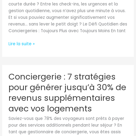
Revenus
courte durée ? Entre les check-ins, les urgences et la
Sans
gestion quotidienne, vous n’avez plus une minute à vous.
Ajouter
Et si vous pouviez augmenter significativement vos
de
revenus… sans lever le petit doigt ? Le Défi Quotidien des
Charge
Conciergeries : Toujours Plus avec Toujours Moins En tant
de
Travail
Lire la suite »
Conciergerie
Conciergerie : 7 stratégies
:
7
pour générer jusqu’à 30% de
stratégies
pour
revenus supplémentaires
générer
avec vos logements
jusqu’à
30%
Saviez-vous que 78% des voyageurs sont prêts à payer
de
pour des services additionnels pendant leur séjour ? En
revenus
tant que gestionnaire de conciergerie, vous êtes assis
supplémentaires