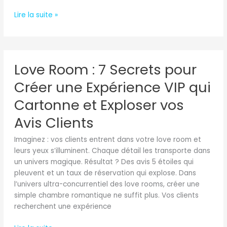
Lire la suite »
Love
Love Room : 7 Secrets pour
Room
:
Créer une Expérience VIP qui
7
Secrets
Cartonne et Exploser vos
pour
Avis Clients
Créer
une
Imaginez : vos clients entrent dans votre love room et
Expérience
leurs yeux s’illuminent. Chaque détail les transporte dans
VIP
un univers magique. Résultat ? Des avis 5 étoiles qui
qui
pleuvent et un taux de réservation qui explose. Dans
Cartonne
l’univers ultra-concurrentiel des love rooms, créer une
et
simple chambre romantique ne suffit plus. Vos clients
Exploser
recherchent une expérience
vos
Avis