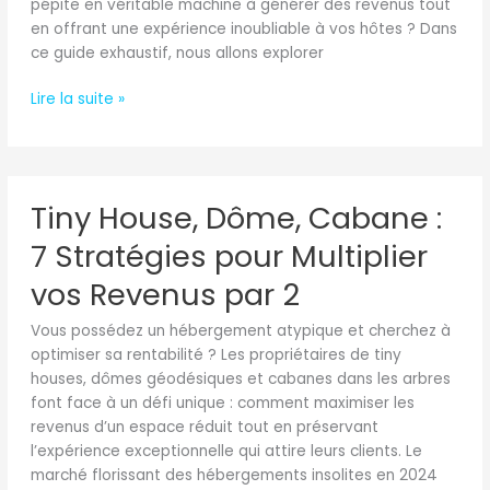
pépite en véritable machine à générer des revenus tout
Hébergement
en offrant une expérience inoubliable à vos hôtes ? Dans
5
ce guide exhaustif, nous allons explorer
Étoiles
Lire la suite »
Tiny
Tiny House, Dôme, Cabane :
House,
Dôme,
7 Stratégies pour Multiplier
Cabane
:
vos Revenus par 2
7
Vous possédez un hébergement atypique et cherchez à
Stratégies
optimiser sa rentabilité ? Les propriétaires de tiny
pour
houses, dômes géodésiques et cabanes dans les arbres
Multiplier
font face à un défi unique : comment maximiser les
vos
revenus d’un espace réduit tout en préservant
Revenus
l’expérience exceptionnelle qui attire leurs clients. Le
par
marché florissant des hébergements insolites en 2024
2