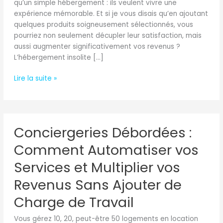
qu’un simple hébergement : ils veulent vivre une
Doubler
expérience mémorable. Et si je vous disais qu’en ajoutant
vos
quelques produits soigneusement sélectionnés, vous
Revenus)
pourriez non seulement décupler leur satisfaction, mais
aussi augmenter significativement vos revenus ?
L’hébergement insolite […]
Lire la suite »
Conciergeries
Conciergeries Débordées :
Débordées
:
Comment Automatiser vos
Comment
Automatiser
Services et Multiplier vos
vos
Revenus Sans Ajouter de
Services
et
Charge de Travail
Multiplier
vos
Vous gérez 10, 20, peut-être 50 logements en location