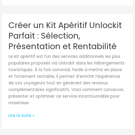
Créer
Créer un Kit Apéritif Unlockit
un
Kit
Parfait : Sélection,
Apéritif
Unlockit
Présentation et Rentabilité
Parfait
Le kit apéritif est l’un des services additionnels les plus
:
populaires proposés via Unlockit dans les hébergements
Sélection,
touristiques. À la fois convivial, facile à mettre en place
Présentation
et fortement rentable, il permet d’enrichir l’expérience
et
de vos voyageurs tout en générant des revenus
Rentabilité
complémentaires significatifs. Voici comment concevoir,
présenter et optimiser ce service incontournable pour
maximiser
Lire la suite »