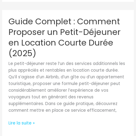
Guide
Guide Complet : Comment
Complet
:
Proposer un Petit-Déjeuner
Comment
Proposer
en Location Courte Durée
un
(2025)
Petit-
Déjeuner
Le petit-déjeuner reste l’un des services additionnels les
en
plus appréciés et rentables en location courte durée.
Location
Qu’il s’agisse d’un Airbnb, d’un gîte ou d’un appartement
Courte
touristique, proposer une formule petit-déjeuner peut
Durée
considérablement améliorer l’expérience de vos
(2025)
voyageurs tout en générant des revenus
supplémentaires. Dans ce guide pratique, découvrez
comment mettre en place ce service efficacement,
Lire la suite »