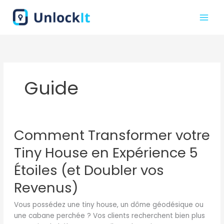
Aller
au
contenu
Guide
Comment
Comment Transformer votre
Transformer
votre
Tiny House en Expérience 5
Tiny
House
Étoiles (et Doubler vos
en
Revenus)
Expérience
5
Vous possédez une tiny house, un dôme géodésique ou
Étoiles
une cabane perchée ? Vos clients recherchent bien plus
(et