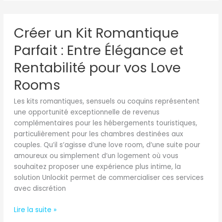
Créer
Créer un Kit Romantique
un
Kit
Parfait : Entre Élégance et
Romantique
Parfait
Rentabilité pour vos Love
:
Rooms
Entre
Élégance
Les kits romantiques, sensuels ou coquins représentent
et
une opportunité exceptionnelle de revenus
Rentabilité
complémentaires pour les hébergements touristiques,
pour
particulièrement pour les chambres destinées aux
vos
couples. Qu’il s’agisse d’une love room, d’une suite pour
Love
amoureux ou simplement d’un logement où vous
Rooms
souhaitez proposer une expérience plus intime, la
solution Unlockit permet de commercialiser ces services
avec discrétion
Lire la suite »