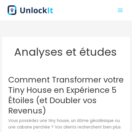
Aller
au
contenu
Analyses et études
Comment
Comment Transformer votre
Transformer
votre
Tiny House en Expérience 5
Tiny
House
Étoiles (et Doubler vos
en
Revenus)
Expérience
5
Vous possédez une tiny house, un dôme géodésique ou
Étoiles
une cabane perchée ? Vos clients recherchent bien plus
(et