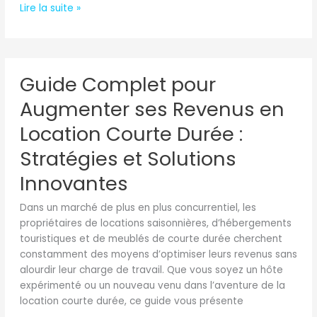
Lire la suite »
Clients
Guide
Guide Complet pour
Complet
pour
Augmenter ses Revenus en
Augmenter
ses
Location Courte Durée :
Revenus
Stratégies et Solutions
en
Location
Innovantes
Courte
Durée
Dans un marché de plus en plus concurrentiel, les
:
propriétaires de locations saisonnières, d’hébergements
Stratégies
touristiques et de meublés de courte durée cherchent
et
constamment des moyens d’optimiser leurs revenus sans
Solutions
alourdir leur charge de travail. Que vous soyez un hôte
Innovantes
expérimenté ou un nouveau venu dans l’aventure de la
location courte durée, ce guide vous présente