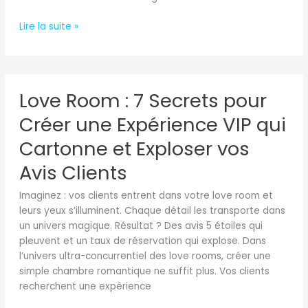
Lire la suite »
Love
Love Room : 7 Secrets pour
Room
:
Créer une Expérience VIP qui
7
Secrets
Cartonne et Exploser vos
pour
Avis Clients
Créer
une
Imaginez : vos clients entrent dans votre love room et
Expérience
leurs yeux s’illuminent. Chaque détail les transporte dans
VIP
un univers magique. Résultat ? Des avis 5 étoiles qui
qui
pleuvent et un taux de réservation qui explose. Dans
Cartonne
l’univers ultra-concurrentiel des love rooms, créer une
et
simple chambre romantique ne suffit plus. Vos clients
Exploser
recherchent une expérience
vos
Avis