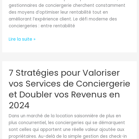
supplémentaire
gestionnaires de conciergerie cherchent constamment
des moyens d’optimiser leur rentabilité tout en
améliorant l’expérience client. Le défi moderne des
conciergeries : entre rentabilité
Lire la suite »
7
7 Stratégies pour Valoriser
Stratégies
pour
vos Services de Conciergerie
Valoriser
vos
et Doubler vos Revenus en
Services
2024
de
Conciergerie
Dans un marché de la location saisonnière de plus en
et
plus concurrentiel, les conciergeries qui se démarquent
Doubler
sont celles qui apportent une réelle valeur ajoutée aux
vos
propriétaires. Au-delà de la simple gestion des check-in