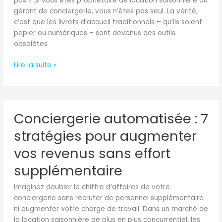
pas ? Si vous êtes propriétaire de location saisonnière ou
additionnels
gérant de conciergerie, vous n’êtes pas seul. La vérité,
(et
c’est que les livrets d’accueil traditionnels – qu’ils soient
comment
papier ou numériques – sont devenus des outils
y
obsolètes
remédier)
Lire la suite »
Conciergerie
Conciergerie automatisée : 7
automatisée
:
stratégies pour augmenter
7
stratégies
vos revenus sans effort
pour
supplémentaire
augmenter
vos
Imaginez doubler le chiffre d’affaires de votre
revenus
conciergerie sans recruter de personnel supplémentaire
sans
ni augmenter votre charge de travail. Dans un marché de
effort
la location saisonnière de plus en plus concurrentiel, les