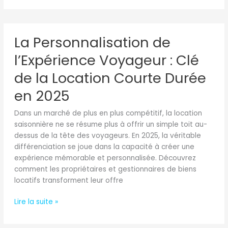
La
La Personnalisation de
Personnalisation
de
l’Expérience Voyageur : Clé
l’Expérience
Voyageur
de la Location Courte Durée
:
en 2025
Clé
de
Dans un marché de plus en plus compétitif, la location
la
saisonnière ne se résume plus à offrir un simple toit au-
Location
dessus de la tête des voyageurs. En 2025, la véritable
Courte
différenciation se joue dans la capacité à créer une
Durée
expérience mémorable et personnalisée. Découvrez
en
comment les propriétaires et gestionnaires de biens
2025
locatifs transforment leur offre
Lire la suite »