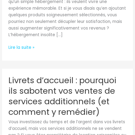
qu’un simple hébergement : ils veulent vivre une
Doubler
expérience mémorable. Et si je vous disais qu’en ajoutant
vos
quelques produits soigneusement sélectionnés, vous
Revenus)
pourriez non seulement décupler leur satisfaction, mais
aussi augmenter significativement vos revenus ?
L’hébergement insolite […]
Lire la suite »
Livrets
Livrets d’accueil : pourquoi
d’accueil
:
ils sabotent vos ventes de
pourquoi
ils
services additionnels (et
sabotent
comment y remédier)
vos
ventes
Vous investissez du temps et de l’argent dans vos livrets
de
d’accueil, mais vos services additionnels ne se vendent
services