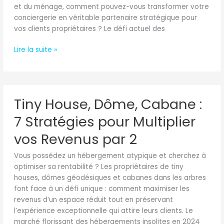
Revenus
et du ménage, comment pouvez-vous transformer votre
en
conciergerie en véritable partenaire stratégique pour
2024
vos clients propriétaires ? Le défi actuel des
Lire la suite »
Tiny
Tiny House, Dôme, Cabane :
House,
Dôme,
7 Stratégies pour Multiplier
Cabane
:
vos Revenus par 2
7
Vous possédez un hébergement atypique et cherchez à
Stratégies
optimiser sa rentabilité ? Les propriétaires de tiny
pour
houses, dômes géodésiques et cabanes dans les arbres
Multiplier
font face à un défi unique : comment maximiser les
vos
revenus d’un espace réduit tout en préservant
Revenus
l’expérience exceptionnelle qui attire leurs clients. Le
par
marché florissant des hébergements insolites en 2024
2