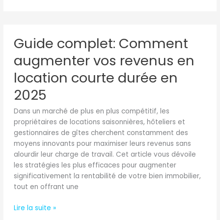
Guide
Guide complet: Comment
complet:
Comment
augmenter vos revenus en
augmenter
vos
location courte durée en
revenus
2025
en
location
Dans un marché de plus en plus compétitif, les
courte
propriétaires de locations saisonnières, hôteliers et
durée
gestionnaires de gîtes cherchent constamment des
en
moyens innovants pour maximiser leurs revenus sans
2025
alourdir leur charge de travail. Cet article vous dévoile
les stratégies les plus efficaces pour augmenter
significativement la rentabilité de votre bien immobilier,
tout en offrant une
Lire la suite »