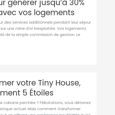
our générer jusqu’à 30%
avec vos logements
 des services additionnels pendant leur séjour
 sur une mine d’or inexploitée. Vos logements
elà de la simple commission de gestion. Le
mer votre Tiny House,
ent 5 Étoiles
 cabane perchée ? Félicitations, vous détenez
istique actuel. Mais comment transformer
out en offrant une expérience inoubliable à vos