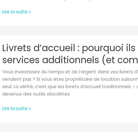
Étoiles
(et
Lire la suite »
Doubler
vos
Revenus)
Livrets
Livrets d’accueil : pourquoi i
d’accueil
:
services additionnels (et co
pourquoi
ils
Vous investissez du temps et de l’argent dans vos livrets d
sabotent
vendent pas ? Si vous êtes propriétaire de location saison
vos
seul. La vérité, c’est que les livrets d’accueil traditionnels 
ventes
devenus des outils obsolètes
de
services
Lire la suite »
additionnels
(et
comment
y
Conciergerie