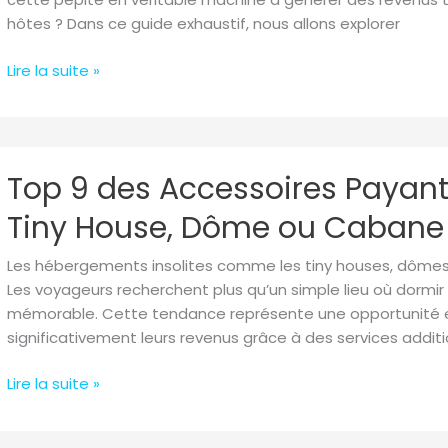
House,
hôtes ? Dans ce guide exhaustif, nous allons explorer
Dôme
ou
Lire la suite »
Cabane
en
Hébergement
5
Top
Top 9 des Accessoires Payant
Étoiles
9
des
Tiny House, Dôme ou Cabane
Accessoires
Payants
Les hébergements insolites comme les tiny houses, dômes
à
Les voyageurs recherchent plus qu’un simple lieu où dormir :
Proposer
mémorable. Cette tendance représente une opportunité en
dans
significativement leurs revenus grâce à des services addit
votre
Tiny
Lire la suite »
House,
Dôme
ou