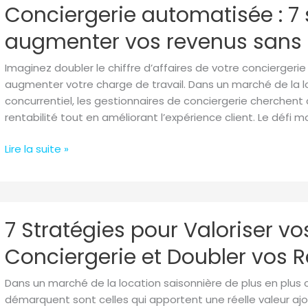
Conciergerie automatisée : 7 
remédier)
automatisée
:
augmenter vos revenus sans 
7
stratégies
Imaginez doubler le chiffre d’affaires de votre conciergeri
pour
augmenter votre charge de travail. Dans un marché de la lo
augmenter
concurrentiel, les gestionnaires de conciergerie cherche
vos
rentabilité tout en améliorant l’expérience client. Le défi 
revenus
sans
Lire la suite »
effort
supplémentaire
7
7 Stratégies pour Valoriser vo
Stratégies
pour
Conciergerie et Doubler vos 
Valoriser
vos
Dans un marché de la location saisonnière de plus en plus c
Services
démarquent sont celles qui apportent une réelle valeur ajo