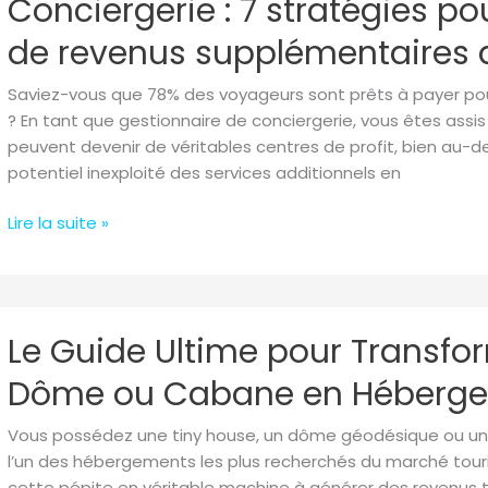
Conciergerie : 7 stratégies p
:
Travail
7
de revenus supplémentaires 
stratégies
pour
Saviez-vous que 78% des voyageurs sont prêts à payer pour
générer
? En tant que gestionnaire de conciergerie, vous êtes assis
jusqu’à
peuvent devenir de véritables centres de profit, bien au-d
30%
potentiel inexploité des services additionnels en
de
revenus
Lire la suite »
supplémentaires
avec
vos
logements
Le
Le Guide Ultime pour Transfor
Guide
Ultime
Dôme ou Cabane en Hébergem
pour
Transformer
Vous possédez une tiny house, un dôme géodésique ou une
votre
l’un des hébergements les plus recherchés du marché tour
Tiny
cette pépite en véritable machine à générer des revenus t