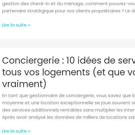
de
gestion des check-in et du ménage, comment pouvez-vous 
Conciergerie
partenaire stratégique pour vos clients propriétaires ? Le d
et
Doubler
Lire la suite »
vos
Revenus
en
2024
Conciergerie
Conciergerie : 10 idées de se
:
10
tous vos logements (et que 
idées
de
vraiment)
services
à
En tant que gestionnaire de conciergerie, vous savez que l
proposer
moyenne et une location exceptionnelle se joue souvent su
dans
des services additionnels rentables sans multiplier les in
tous
Après avoir analysé les données de milliers de locations sa
vos
logements
Lire la suite »