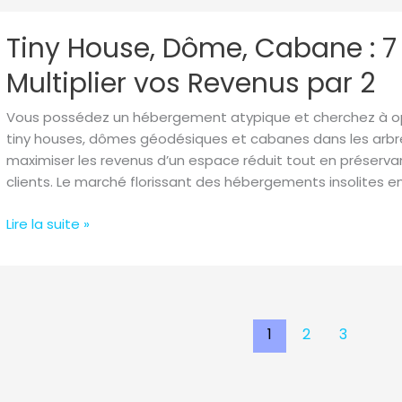
Cabane
Tiny
Tiny House, Dôme, Cabane : 7
House,
Dôme,
Multiplier vos Revenus par 2
Cabane
:
Vous possédez un hébergement atypique et cherchez à opti
7
tiny houses, dômes géodésiques et cabanes dans les arbre
Stratégies
maximiser les revenus d’un espace réduit tout en préservant
pour
clients. Le marché florissant des hébergements insolites e
Multiplier
vos
Lire la suite »
Revenus
par
2
1
2
3