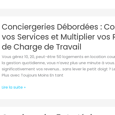
(et
que
vos
Conciergeries
voyageurs
Conciergeries Débordées : 
Débordées
achètent
:
vraiment)
vos Services et Multiplier vo
Comment
Automatiser
de Charge de Travail
vos
Services
Vous gérez 10, 20, peut-être 50 logements en location cour
et
la gestion quotidienne, vous n’avez plus une minute à vous
Multiplier
significativement vos revenus… sans lever le petit doigt ? L
vos
Plus avec Toujours Moins En tant
Revenus
Sans
Lire la suite »
Ajouter
de
Charge
Conciergerie
de