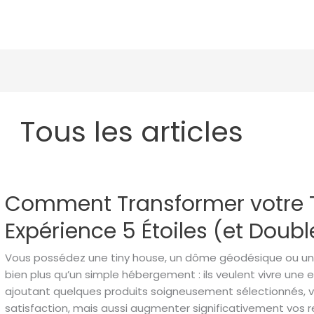
Tous les articles
RECHERCHER
Comment
Comment Transformer votre 
Transformer
votre
Expérience 5 Étoiles (et Doub
Tiny
House
Vous possédez une tiny house, un dôme géodésique ou un
en
bien plus qu’un simple hébergement : ils veulent vivre une 
Expérience
ajoutant quelques produits soigneusement sélectionnés, v
5
satisfaction, mais aussi augmenter significativement vos r